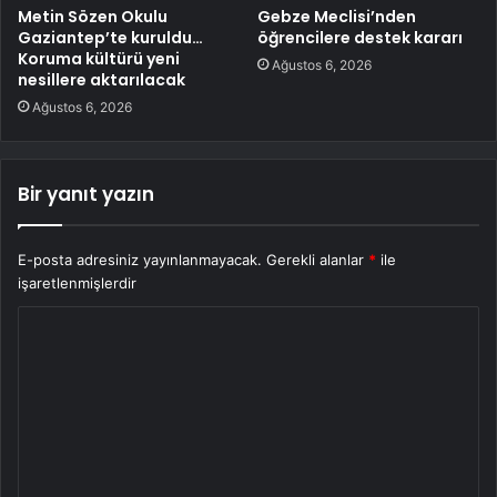
Metin Sözen Okulu
Gebze Meclisi’nden
Gaziantep’te kuruldu…
öğrencilere destek kararı
Koruma kültürü yeni
Ağustos 6, 2026
nesillere aktarılacak
Ağustos 6, 2026
Bir yanıt yazın
E-posta adresiniz yayınlanmayacak.
Gerekli alanlar
*
ile
işaretlenmişlerdir
Y
o
r
u
m
*