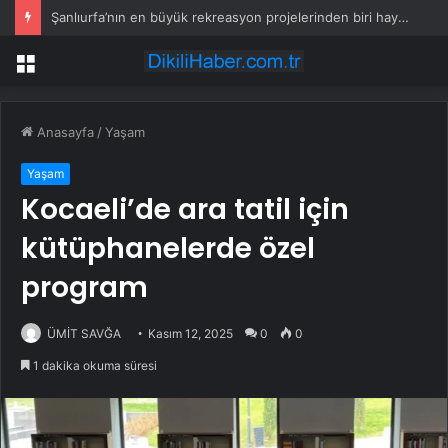
Şanlıurfa’nın en büyük rekreasyon projelerinden biri hayata geçiyor
Menü
Anasayfa
/
Yaşam
Yaşam
Kocaeli’de ara tatil için
kütüphanelerde özel
program
ÜMİT SAVĞA
Kasım 12, 2025
0
0
1 dakika okuma süresi