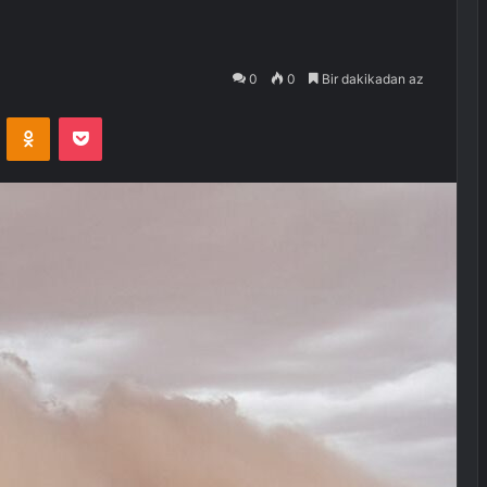
0
0
Bir dakikadan az
VKontakte
Odnoklassniki
Pocket