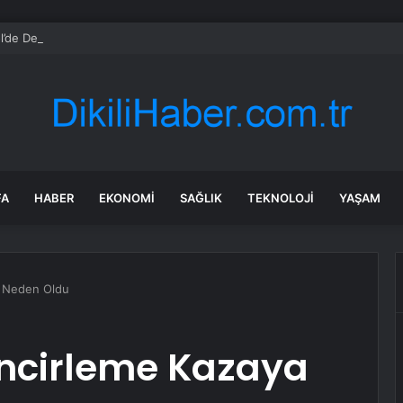
l’de Dereye Düşen Adam Kurtarıldı
FA
HABER
EKONOMI
SAĞLIK
TEKNOLOJI
YAŞAM
a Neden Oldu
incirleme Kazaya