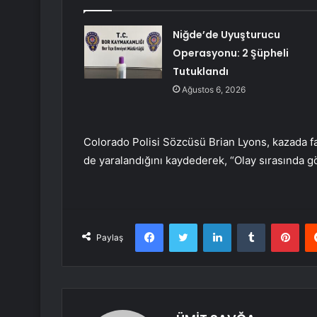
Niğde’de Uyuşturucu
Operasyonu: 2 Şüpheli
Tutuklandı
Ağustos 6, 2026
Colorado Polisi Sözcüsü Brian Lyons, kazada fark
de yaralandığını kaydederek, “Olay sırasında g
Facebook
Twitter
LinkedIn
Tumblr
Pint
Paylaş