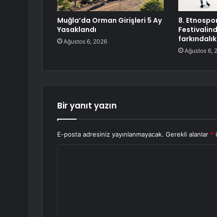
Muğla’da Orman Girişleri 5 Ay
8. Etnospor
Yasaklandı
Festivalin
farkındalık
Ağustos 6, 2026
Ağustos 6, 
Bir yanıt yazın
E-posta adresiniz yayınlanmayacak.
Gerekli alanlar
*
i
Y
o
r
u
m