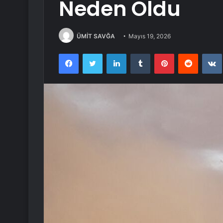
Neden Oldu
ÜMİT SAVĞA
Mayıs 19, 2026
Facebook
Twitter
LinkedIn
Tumblr
Pinterest
Reddit