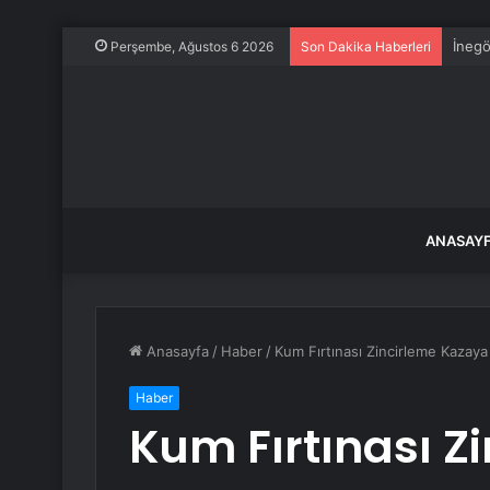
İnegö
Perşembe, Ağustos 6 2026
Son Dakika Haberleri
ANASAY
Anasayfa
/
Haber
/
Kum Fırtınası Zincirleme Kazay
Haber
Kum Fırtınası Z