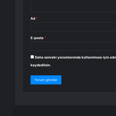
*
Ad
*
E-posta
*
Daha sonraki yorumlarımda kullanılması için adı
kaydedilsin.