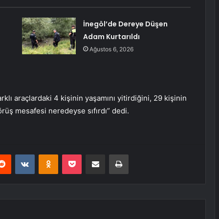
İnegöl’de Dereye Düşen
Adam Kurtarıldı
Ağustos 6, 2026
lı araçlardaki 4 kişinin yaşamını yitirdiğini, 29 kişinin
örüş mesafesi neredeyse sıfırdı” dedi.
erest
Reddit
VKontakte
Odnoklassniki
Pocket
E-Posta ile paylaş
Yazdır