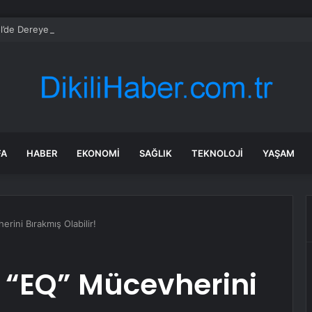
l’de Dereye Düşen Adam Kurtarıldı
FA
HABER
EKONOMI
SAĞLIK
TEKNOLOJI
YAŞAM
ini Bırakmış Olabilir!
“EQ” Mücevherini