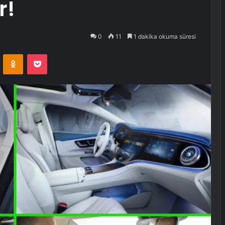
r!
0
11
1 dakika okuma süresi
VKontakte
Odnoklassniki
Pocket