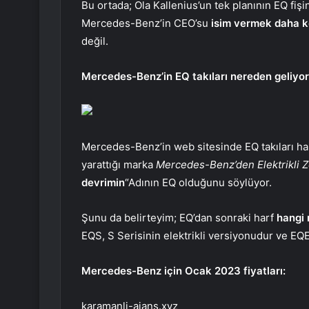
Bu ortada; Ola Kallenius’un tek planının EQ fişi
Mercedes-Benz’in CEO’su
isim vermek daha k
değil.
Mercedes-Benz’in EQ takıları nereden geliyo
Mercedes-Benz’in web sitesinde EQ takıları hakk
yarattığı marka
Mercedes-Benz’den Elektrikli 
devrimin
“Adının EQ olduğunu söylüyor.
Şunu da belirteyim; EQ’dan sonraki harf
hangi
EQS, S Serisinin elektrikli versiyonudur ve EQE
Mercedes-Benz için Ocak 2023 fiyatları:
karamanli-ajans.xyz