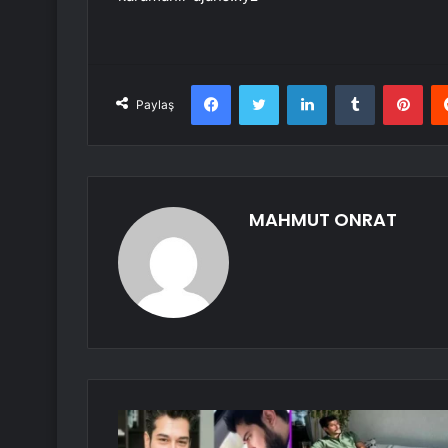
Facebook
Twitter
LinkedIn
Tumblr
Pint
Paylaş
MAHMUT ONRAT