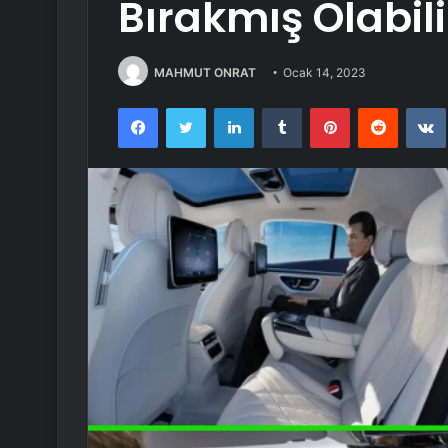
Bırakmış Olabili
MAHMUT ONRAT
Ocak 14, 2023
Facebook
Twitter
LinkedIn
Tumblr
Pinterest
Reddit