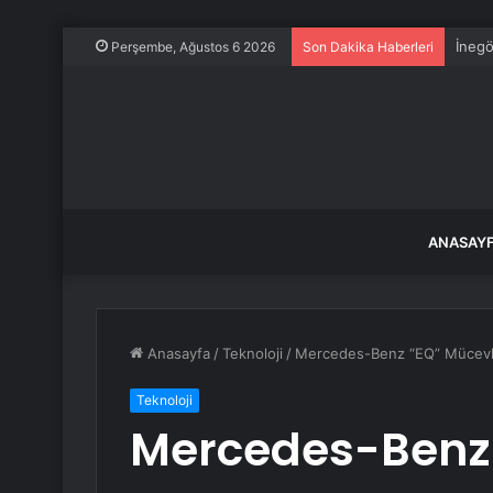
İnegö
Perşembe, Ağustos 6 2026
Son Dakika Haberleri
ANASAY
Anasayfa
/
Teknoloji
/
Mercedes-Benz “EQ” Mücevher
Teknoloji
Mercedes-Benz 