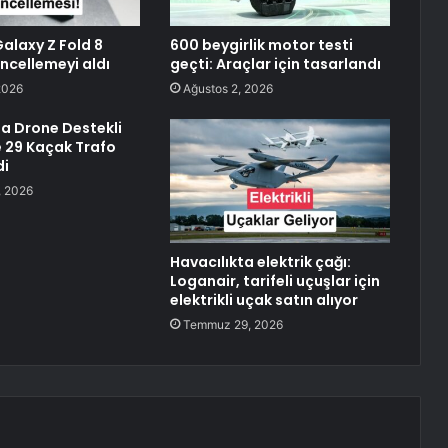
laxy Z Fold 8
600 beygirlik motor testi
güncellemeyi aldı
geçti: Araçlar için tasarlandı
2026
Ağustos 2, 2026
da Drone Destekli
 29 Kaçak Trafo
di
 2026
Havacılıkta elektrik çağı:
Loganair, tarifeli uçuşlar için
elektrikli uçak satın alıyor
Temmuz 29, 2026