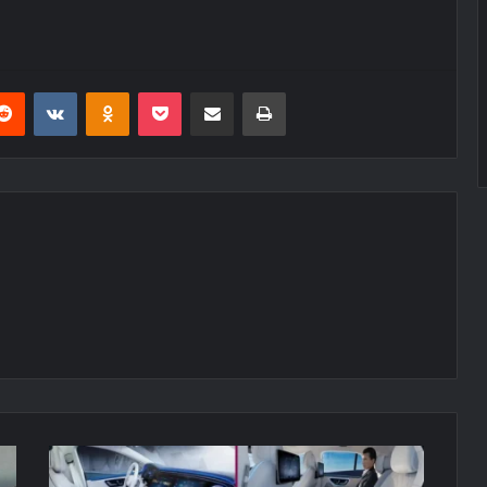
erest
Reddit
VKontakte
Odnoklassniki
Pocket
E-Posta ile paylaş
Yazdır