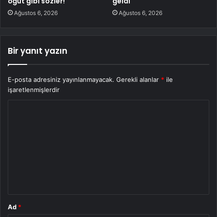
öğüt gibi sözler!
geldi
Ağustos 6, 2026
Ağustos 6, 2026
Bir yanıt yazın
E-posta adresiniz yayınlanmayacak.
Gerekli alanlar
*
ile
işaretlenmişlerdir
Y
o
r
u
m
*
Ad
*