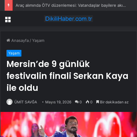
Araç alımında ÖTV düzenlemesi: Vatandaşlar bayilere akın etti
Menü
Anasayfa
/
Yaşam
Yaşam
Mersin’de 9 günlük
festivalin finali Serkan Kaya
ile oldu
ÜMİT SAVĞA
Mayıs 19, 2026
0
0
Bir dakikadan az