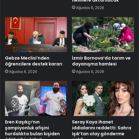
nesillere aktarılacak
Ağustos 6, 2026
Gebze Meclisi’nden
İzmir Bornova’da tarım ve
öğrencilere destek kararı
dayanışma hamlesi
Ağustos 6, 2026
Ağustos 6, 2026
Eren Kaşıkçı’nın
Seray Kaya ihanet
şampiyonluk afişini
iddialarını reddetti: Sahra
hurdalıkta bulan kişiden
Işık’tan olay gönderme