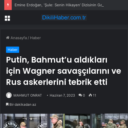
Emine Erdoğan, ‘Şule: Senin Hikayen’ Dizisinin Galasına Katıldı
Menü
Anasayfa
/
Haber
Haber
Putin, Bahmut’u aldıkları
için Wagner savaşçılarını ve
Rus askerlerini tebrik etti
MAHMUT ONRAT
Haziran 7, 2023
0
11
Bir dakikadan az