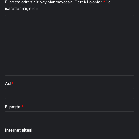
E-posta adresiniz yayınlanmayacak.
Gerekli alanlar
*
ile
işaretlenmişlerdir
Y
o
r
u
m
*
Ad
*
E-posta
*
İnternet sitesi