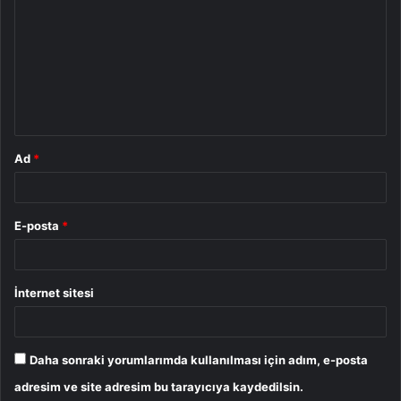
o
r
u
m
*
Ad
*
E-posta
*
İnternet sitesi
Daha sonraki yorumlarımda kullanılması için adım, e-posta
adresim ve site adresim bu tarayıcıya kaydedilsin.