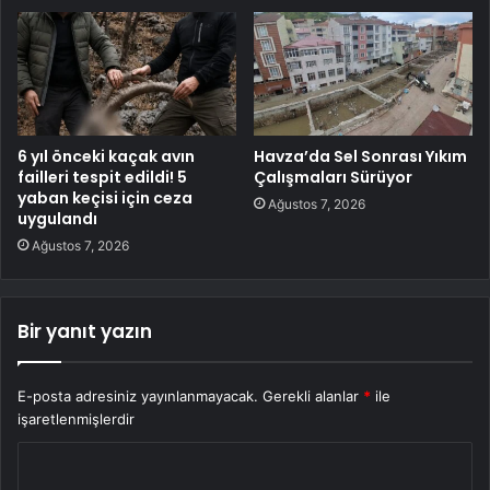
6 yıl önceki kaçak avın
Havza’da Sel Sonrası Yıkım
failleri tespit edildi! 5
Çalışmaları Sürüyor
yaban keçisi için ceza
Ağustos 7, 2026
uygulandı
Ağustos 7, 2026
Bir yanıt yazın
E-posta adresiniz yayınlanmayacak.
Gerekli alanlar
*
ile
işaretlenmişlerdir
Y