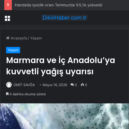
İrlanda’da işsizlik oranı Temmuz’da %5,1’e yükseldi
Menü
Anasayfa
/
Yaşam
Yaşam
Marmara ve İç Anadolu’ya
kuvvetli yağış uyarısı
ÜMİT SAVĞA
Mayıs 16, 2026
0
0
4 dakika okuma süresi