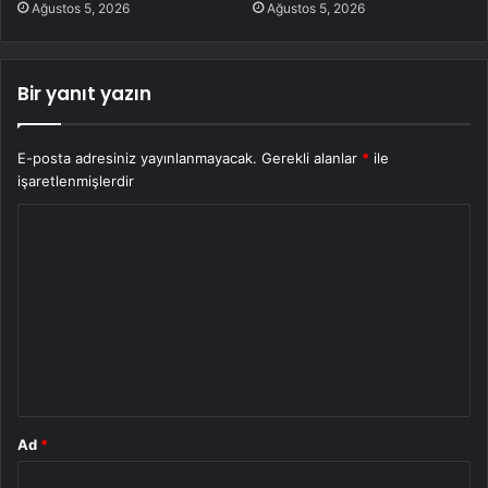
Ağustos 5, 2026
Ağustos 5, 2026
Bir yanıt yazın
E-posta adresiniz yayınlanmayacak.
Gerekli alanlar
*
ile
işaretlenmişlerdir
Y
o
r
u
m
*
Ad
*