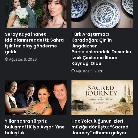
Seray Kaya ihanet
Türk Araştırmacı
iddialarını reddetti: Sahra
Karadoğan: Çin’in
Işık’tan olay gönderme
Jingdezhen
geldi
Porselenlerindeki Desenler,
İznik Çinilerine İlham
Ağustos 6, 2026
Kaynağı Oldu
Ağustos 5, 2026
Yıllar sonra sürpriz
Hac Yolculuğunun izleri
buluşma! Hülya Avşar: Yine
müziğe dönüştü: “Sacred
buluştuk
Journey” albümü geliyor