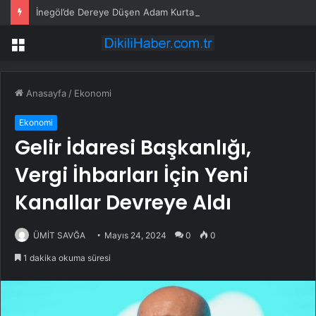
İnegöl’de Dereye Düşen Adam Kurtarıldı
Menü
Anasayfa
/
Ekonomi
Ekonomi
Gelir İdaresi Başkanlığı,
Vergi İhbarları İçin Yeni
Kanallar Devreye Aldı
ÜMİT SAVĞA
Mayıs 24, 2024
0
0
1 dakika okuma süresi