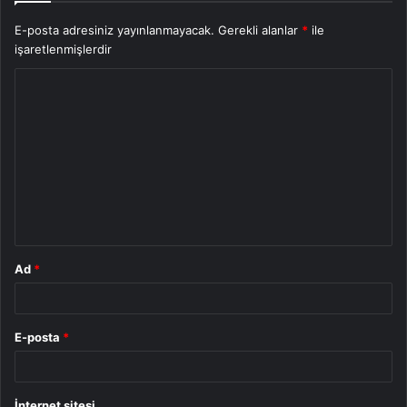
E-posta adresiniz yayınlanmayacak.
Gerekli alanlar
*
ile
işaretlenmişlerdir
Y
o
r
u
m
*
Ad
*
E-posta
*
İnternet sitesi